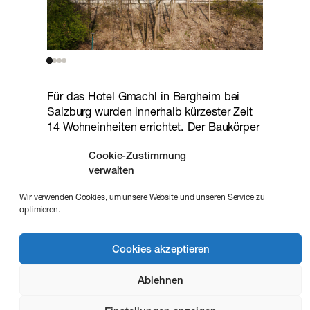
Für das Hotel Gmachl in Bergheim bei
Salzburg wurden innerhalb kürzester Zeit
14 Wohneinheiten errichtet. Der Baukörper
mit Satteldach und schlichter Holzfassade
Cookie-Zustimmung
fügt sich harmonisch in die umgebende
verwalten
Bebauung ein. Die vorgefertigten
Holzmodule wurden über einem offenen,
Wir verwenden Cookies, um unsere Website und unseren Service zu
betonierten Parkplatzgeschoss
optimieren.
zusammengesetzt. Die übrigen Arbeiten
wie Fassade, Laubengang und Dach
wurden an Ort und Stelle in Holzbauweise
Cookies akzeptieren
fertiggestellt.
Ablehnen