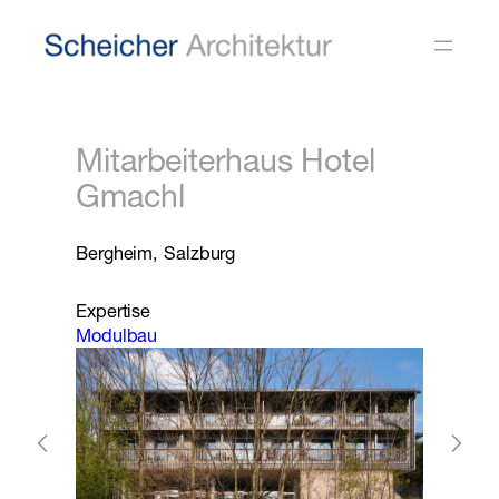
Zum
Inhalt
springen
Mitarbeiterhaus Hotel
Gmachl
Bergheim, Salzburg
Expertise
Modulbau