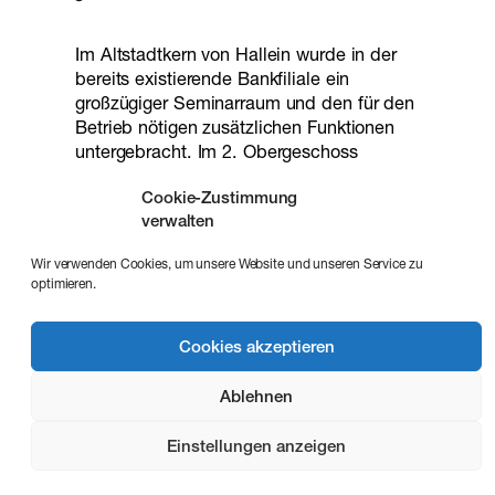
Im Altstadtkern von Hallein wurde in der
bereits existierende Bankfiliale ein
großzügiger Seminarraum und den für den
Betrieb nötigen zusätzlichen Funktionen
untergebracht. Im 2. Obergeschoss
gelegen ging damit eine Adaptierung an
Cookie-Zustimmung
Anforderungen der Barrierefreiheit sowie
verwalten
des Brandschutzes einher. Hierfür wurde
ein Lift an geeigneter Stelle gesetzt und
Wir verwenden Cookies, um unsere Website und unseren Service zu
ein weiterer Zugang geschaffen, ohne
optimieren.
dabei die Substanz unnötig in
Mitleidenschaft zu ziehen. Die Möblierung
wurde eigens entworfen und der
Cookies akzeptieren
bestehenden Formensprache angepasst.
Ablehnen
Einstellungen anzeigen
Impressum
Datenschutz
Cookie-Richtlinie